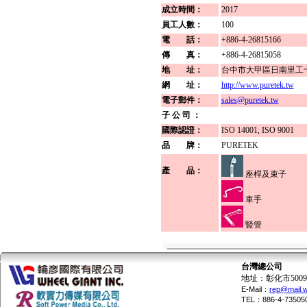
成立時間：
2017
員工人數：
100
電 話：
+886-4-26815166
傳 真：
+886-4-26815058
地 址：
台中市大甲區日南里工
網 址：
http://www.puretek.tw
電子郵件：
sales@puretek.tw
子 公 司 ：
國際認證：
ISO 14001, ISO 9001
品 牌：
PURETEK
產 品：
座桿及束子
車手
豎管