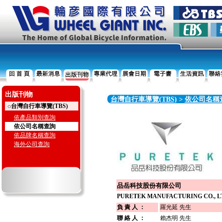
出版刊物
台灣自行車導覽(TBS)
>
依公司名稱
台灣自行車導覽(TBS)
依產品類別查詢
依公司名稱查詢
依品牌名稱查詢
海外公司查詢
品岳科技股份有限公司
PURETEK MANUFACTURING CO., L
負 責 人 ：
羅光延 先生
聯 絡 人 ：
賴杰明 先生